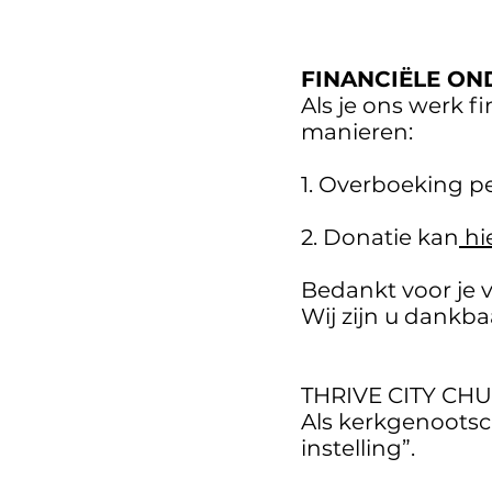
FINANCIËLE ON
Als je ons werk f
manieren:
1. Overboeking p
2. Donatie kan
hi
Bedankt voor je v
W
ij zijn u dankba
THRIVE CITY CH
Als kerkg
enootsc
instelling”.