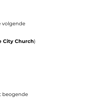
de volgende
e City Church
)
ut beogende