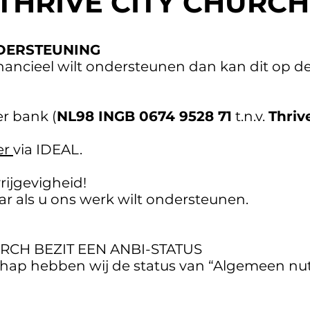
THRIVE CITY CHURCH
DERSTEUNING
inancieel wilt ondersteunen dan kan dit op 
er bank (
NL98 INGB 0674 9528 71
t.n.v.
Thriv
er
via IDEAL.
rijgevigheid!
ar als u
ons werk wilt ondersteunen
.
URCH BEZIT EEN ANBI-STATUS
hap hebben wij de status van “Algemeen n