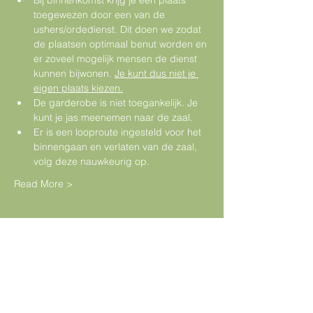
Bij binnenkomst krijg je een plaats 
toegewezen door een van de 
ushers/ordedienst. Dit doen we zodat 
de plaatsen optimaal benut worden en 
er zoveel mogelijk mensen de dienst 
kunnen bijwonen. 
Je kunt dus niet je 
eigen plaats kiezen.
De garderobe is niet toegankelijk. Je 
kunt je jas meenemen naar de zaal.
Er is een looproute ingesteld voor het 
binnengaan en verlaten van de zaal, 
volg deze nauwkeurig op.
Read More >
Tickets
Sale ended
Ticket type
Prayer Night | Vrijdag 2 Juli