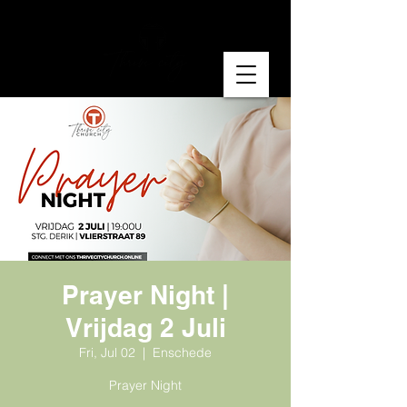
Prayer Night |
Vrijdag 2 Juli
Fri, Jul 02
  |  
Enschede
Prayer Night