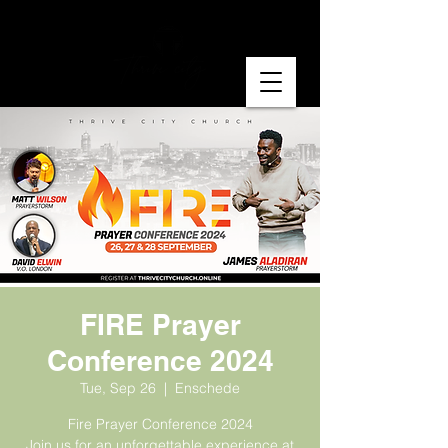
FIRE Prayer
Conference 2024
Tue, Sep 26
  |  
Enschede
Fire Prayer Conference 2024
Join us for an unforgettable experience at