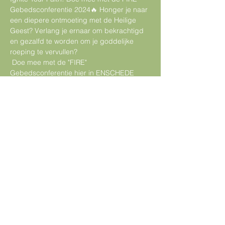
Gebedsconferentie 2024🔥 Honger je naar 
een diepere ontmoeting met de Heilige 
Geest? Verlang je ernaar om bekrachtigd 
en gezalfd te worden om je goddelijke 
roeping te vervullen?
 Doe mee met de "FIRE" 
Gebedsconferentie hier in ENSCHEDE 
terwijl wij Gods aanwezigheid zoeken en 
de kruising van gebed en profetie 
verkennen. Kom en ontdek hoe je een 
profetisch oor kunt cultiveren in het gebed. 
Leer hoe je gebeden kunt bidden die in 
overeenstemming zijn met Gods hart en 
effectief Zijn plannen en doelen hier op 
aarde vrijgeven.
Share This Event