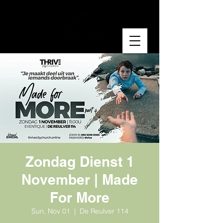
Zondag Dienst 1
November | Made
For More
Sun, Nov 01
  |  
De Reulver 114