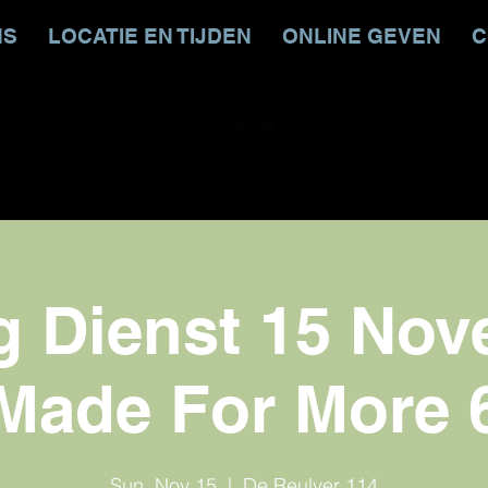
NS
LOCATIE EN TIJDEN
ONLINE GEVEN
C
 Dienst 15 Nov
Made For More 
Sun, Nov 15
  |  
De Reulver 114