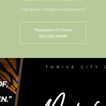
Door geloof, niet door aanschouwen!!!
Registration is Closed
See other events