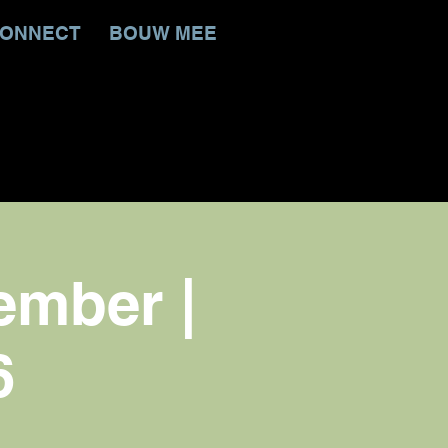
ONNECT
BOUW MEE
ember |
6