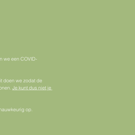
oen we een COVID-
it doen we zodat de 
onen. 
Je kunt dus niet je 
 nauwkeurig op.