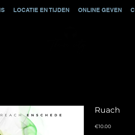
NS
LOCATIE EN TIJDEN
ONLINE GEVEN
C
Ruach
Price
€10.00