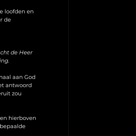
e loofden en 
r de 
acht de Heer 
ing.
maal aan God 
et antwoord 
ruit zou 
 en hierboven 
 bepaalde 