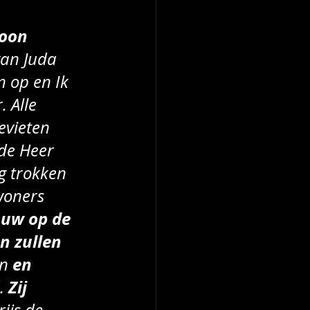
woon 
van Juda 
n op en Ik 
 Alle 
evieten 
de Heer 
 trokken 
woners 
ouw op de 
n zullen 
en 
n 
Zij 
. 