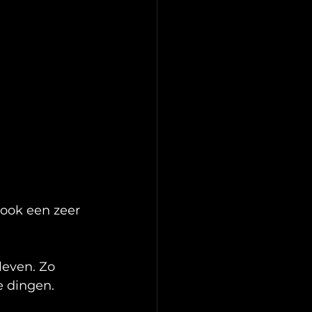
 ook een zeer 
leven. Zo 
e dingen.