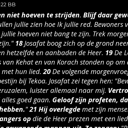
-22 BB
len niet hoeven te strijden
Blijf daar ge
. 
llen jullie zien hoe Ik jullie red. Bewoners 
jullie hoeven niet bang te zijn. Trek morge
18 
ijn." 
Josafat boog zich op de grond neer.
19 
n hetzelfde en aanbaden de Heer. 
De L
es van Kehat en van Korach stonden op om 
20 
n met hun lied. 
De volgende morgenvroeg
estijn bij Tekoa. Josafat zei tegen hen: "Be
Vertr
eruzalem, luister allemaal naar mij. 
Geloof zijn profeten, da
 alles goed gaan. 
 hebben.
21 Hij overlegde
" 
 met zijn mense
zangers op
 die de Heer prezen met een lied