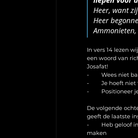
liepen voor
Heer, want zij
Heer begonnen
Ammonieten, 
In vers 14 lezen w
een woord van ric
Josafat!
-        Wees niet b
-        Je hoeft ni
-        Positionee
De volgende ochte
geeft de laatste in
-        Heb geloof
maken