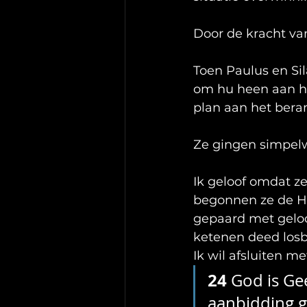
Door de kracht v
Toen Paulus en Sil
om hu heen aan h
plan aan het ber
Ze gingen simpe
Ik geloof omdat z
begonnen ze de He
gepaard met geloo
ketenen deed losb
Ik wil afsluiten m
24 
God is Ge
aanbidding ge