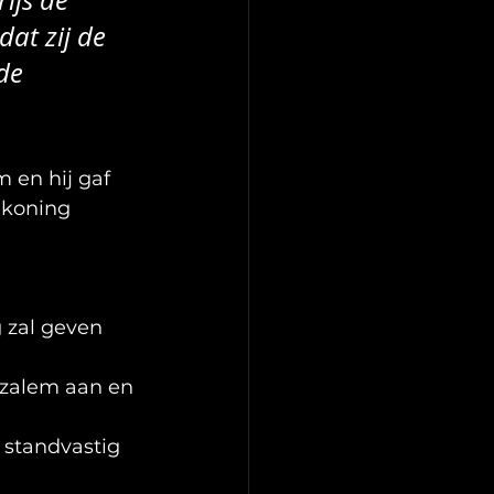
rijs de 
at zij de 
de 
 en hij gaf 
 koning 
ng zal geven
uzalem aan en 
l standvastig 