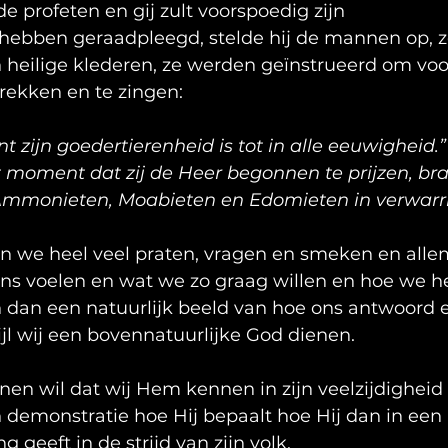
n de profeten en gij zult voorspoedig zijn
ebben geraadpleegd, stelde hij de mannen op, z
n heilige klederen, ze werden geïnstrueerd om voo
rekken en te zingen:
t zijn goedertierenheid is tot in alle eeuwigheid.”
t moment dat zij de Heer begonnen te prijzen, br
 Ammonieten, Moabieten en Edomieten in verwarr
n we heel veel praten, vragen en smeken en alle
ons voelen en wat we zo graag willen en hoe we h
 dan een natuurlijk beeld van hoe ons antwoord e
jl wij een bovennatuurlijke God dienen.
nen wil dat wij Hem kennen in zijn veelzijdigheid
n demonstratie hoe Hij bepaalt hoe Hij dan in een
g geeft in de strijd van zijn volk.  