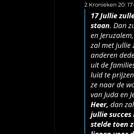
2 Kronieken 20: 17
17 Jullie zul
staan
. Dan zu
en Jeruzalem, 
zal met jullie z
anderen dede
uit de famili
luid te prijze
ze naar de wo
van Juda en J
Heer,
 dan zal
jullie succes
stelde toen 