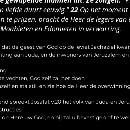
 de gewapende mannen uit
Ze zongen:
. 
 "P
22 
n liefde duurt eeuwig." 
Op het moment d
 te prijzen, bracht de Heer de legers van 
Moabieten en Edomieten in verwarring.
ij dat de geest van God op de leviet Jachaziel kwam
hting aan Juda, en de inwoners van Jeruzalem en
ang
et te vechten, God zelf zal het doen
r jezelf en sta stil, en zie hoe de Heer de overwinni
nd spreekt Josafat v.20 het volk van Juda en Jer
structies:
 in de Here uw God, en hij zal u bevestigen of te we