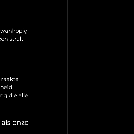
n wanhopig 
en strak 
raakte, 
heid, 
g die alle 
als onze 