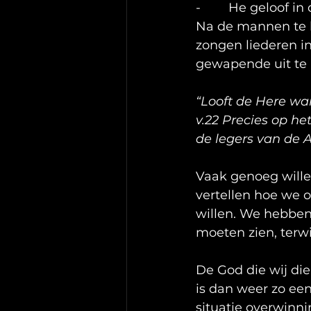
-        He geloof i
Na de mannen te h
zongen liederen i
gewapende uit te 
“Looft de Here wan
v.22 Precies op he
de legers van de
Vaak genoeg wille
vertellen hoe we 
willen. We hebben
moeten zien, terwi
De God die wij die
is dan weer zo ee
situatie overwinnin